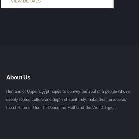
About Us
Humans of Upper Egypt hopes to convey the soul of a people whose
deeply rooted culture and depth of spirit truly make them unique as
the children of Oum El Donia, the Mother of the World: Egypt.