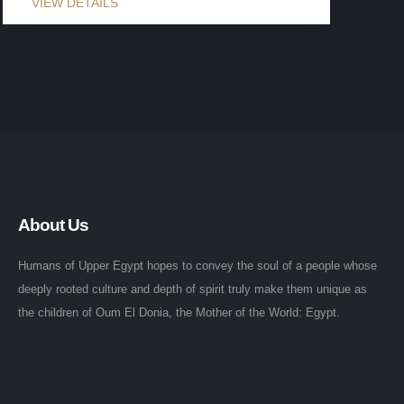
About Us
Humans of Upper Egypt hopes to convey the soul of a people whose
deeply rooted culture and depth of spirit truly make them unique as
the children of Oum El Donia, the Mother of the World: Egypt.